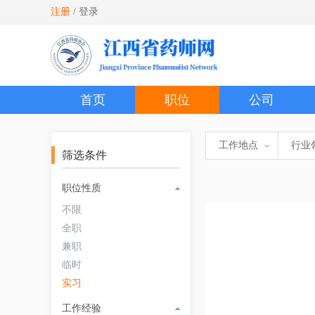
注册
/
登录
首页
职位
公司
工作地点
行业
筛选条件
职位性质
不限
全职
兼职
临时
实习
工作经验