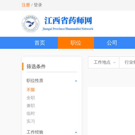
注册
/
登录
首页
职位
公司
工作地点
行业
筛选条件
职位性质
不限
全职
兼职
临时
实习
工作经验